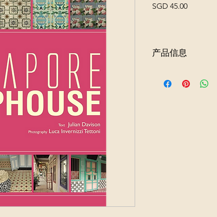
價
SGD 45.00
格
产品信息
新加坡店屋是新加坡
式。本书追溯了它从
过程——新古典主义
代、洛可可式、热带
的各种影响因素。本
并探讨了它从简陋的
提供了众多店屋室内
庙、宗祠、住宅、精
的用途，让我们看到
中心的时代依然保持
建筑的定性研究，探讨
殖民当局有效地改造
今仍能产生共鸣。