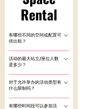
Rental
有哪些不同的空间或配置可
供出租？
我们的一楼零售空间和四楼阁楼空
间均可出租。一楼适合举办大型聚
活动的最大站立/座位人数
会，四楼则适合举办私密活动。不
是多少？
同区域的价格有所不同，请咨询我
们了解更多信息。
1 楼可容纳 50 - 70 个座位，4 楼可
容纳 15 - 20 个座位。
对于允许举办的活动类型有
什么限制吗？
任何政治、宗教或非法性质的活动
严禁举办。管理层保留自行决定拒
有哪些时间段可以参加活