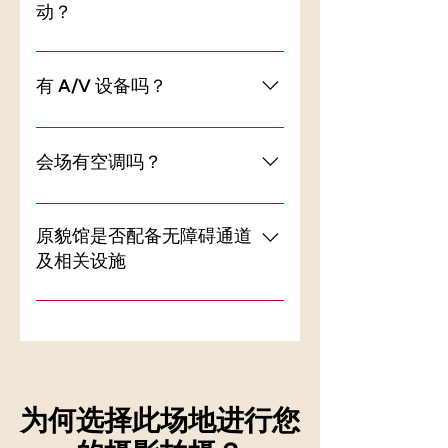
绝预约的权利。
动？
活动可安排在我们营业时间（上午
10 点至晚上 7 点）之前、之后或期
有 A/V 设备吗？
间。请注意，如果原貌馆需要暂停
对外开放，在开放时间内举办活动
是的，如果您的活动需要，可以租
将收取额外费用。
用以下 A/V 设备：投影仪附有 2 个
会场有空调吗？
麦克风的便携式扬声器可折叠黑色
椅子（50 把，每把定价）桌子（数
是的，我们的两个活动空间都装有
量有限，按每张定价）
空调。
原貌馆是否配备无障碍通道
及相关设施
是的，牛车水原貌馆适合轮椅通
行。
为何选择此场地进行您