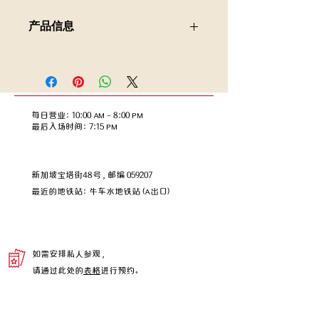
产品信息
“红水娘”是早在 1930 年代就来到新加
坡的中国移民，她们在建筑和工业领域
从事劳工工作，为远在中国的家人提供
经济支持。
每日营业：10:00 AM – 8:00 PM
这款“微型故事”收藏版人偶描绘了一位
​​最后入场时间：7:15 PM
身着经典红色头巾和蓝色“三福”（上衣
和裤子）的红水族妇女。她正用一根木
棍扛着建筑工地，搬运着一筐筐砖块。
新加坡宝塔街48号，邮编 059207
​最近的地铁站：牛车水地铁站 (A出口)
如需安排私人参观，
请通过此处的
表格
进行预约。