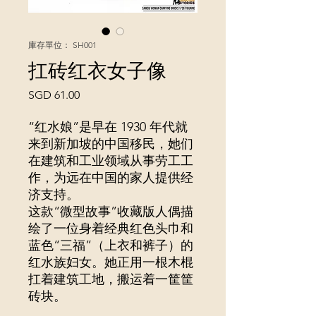
庫存單位： SH001
扛砖红衣女子像
價
SGD 61.00
格
“红水娘”是早在 1930 年代就
来到新加坡的中国移民，她们
在建筑和工业领域从事劳工工
作，为远在中国的家人提供经
济支持。
这款“微型故事”收藏版人偶描
绘了一位身着经典红色头巾和
蓝色“三福”（上衣和裤子）的
红水族妇女。她正用一根木棍
扛着建筑工地，搬运着一筐筐
砖块。