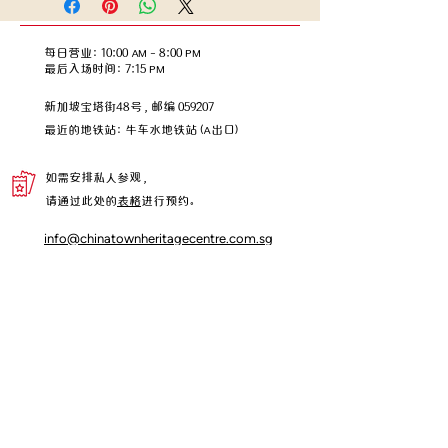
每日营业：10:00 AM – 8:00 PM
​​最后入场时间：7:15 PM
新加坡宝塔街48号，邮编 059207
​最近的地铁站：牛车水地铁站 (A出口)
如需安排私人参观，
请通过此处的
表格
进行预约。
info@chinatownheritagecentre.com.sg
合作伙
博客
联系我们
使用条款
隐私政策
伴
独家资讯，从这里开始！
加入我们的邮件订阅名单，抢先获取最新