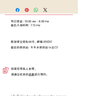
我是产品详情。在这里您可以添加更多
关于您产品的信息，例如尺寸、材质、
保养和清洁说明。这里也非常适合您描
述这款产品的独特之处以及您的客户如
每日营业：10:00 AM – 8:00 PM
何从中受益。
​​最后入场时间：7:15 PM
新加坡宝塔街48号，邮编 059207
​最近的地铁站：牛车水地铁站 (A出口)
如需安排私人参观，
请通过此处的
表格
进行预约。
info@chinatownheritagecentre.com.sg