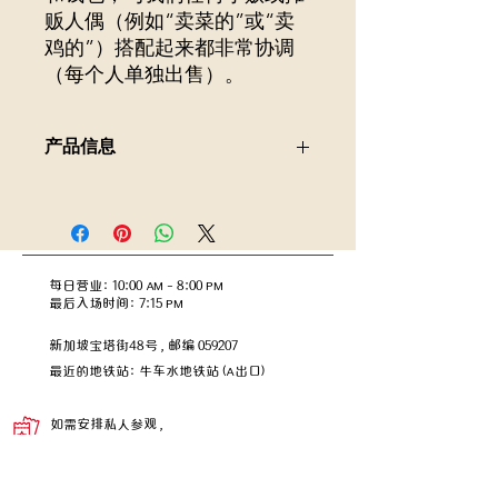
贩人偶（例如“卖菜的”或“卖
鸡的”）搭配起来都非常协调
（每个人单独出售）。
产品信息
在早期新加坡，印度女性的传统服饰是
纱丽（也写作 sari）。纱丽对印度人来
说具有深厚的文化意义。尽管历史悠
久，但它却是永恒的印度服饰，至今在
每日营业：10:00 AM – 8:00 PM
新加坡仍然广为人知——无论是传统的
​​最后入场时间：7:15 PM
款式，还是现代的风格。
我们的收藏品人偶描绘的是一位身着黄
新加坡宝塔街48号，邮编 059207
色纱丽并饰有绿色饰边的印度女士。她
​最近的地铁站：牛车水地铁站 (A出口)
手持购物篮和钱包，与我们任何小贩或
摊贩人偶（例如“卖菜的”或“卖鸡的”）
如需安排私人参观，
搭配起来都非常协调（每个人单独出
售）。
请通过此处的
表格
进行预约。
info@chinatownheritagecentre.com.sg