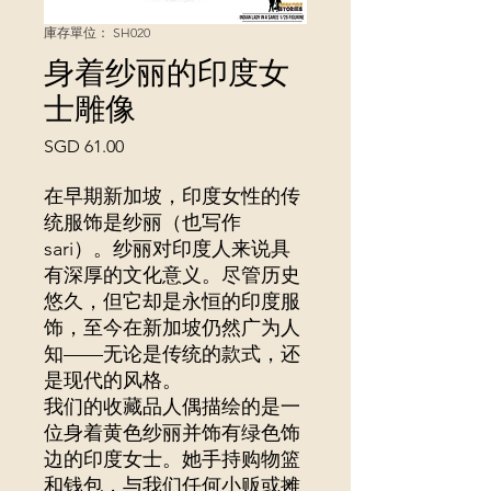
庫存單位： SH020
身着纱丽的印度女
士雕像
價
SGD 61.00
格
在早期新加坡，印度女性的传
统服饰是纱丽（也写作
sari）。纱丽对印度人来说具
有深厚的文化意义。尽管历史
悠久，但它却是永恒的印度服
饰，至今在新加坡仍然广为人
知——无论是传统的款式，还
是现代的风格。
我们的收藏品人偶描绘的是一
位身着黄色纱丽并饰有绿色饰
边的印度女士。她手持购物篮
和钱包，与我们任何小贩或摊