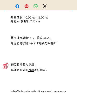
的改良，加入了椰子糖（也称为 Gula
Melaka），为椰奶的甜味和香气增添了
新的层次。
每日营业：10:00 AM – 8:00 PM
​​最后入场时间：7:15 PM
新加坡宝塔街48号，邮编 059207
​最近的地铁站：牛车水地铁站 (A出口)
如需安排私人参观，
请通过此处的
表格
进行预约。
info@chinatownheritagecentre.com.sg