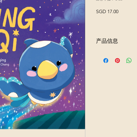
價
SGD 17.00
格
产品信息
七夕节是农历七月初
银河的桥，让愿望成
可是，天哪，喜鹊去
与琪琪和朋友们一起
惯，重现早已被遗忘
获得新加坡国家艺术
由新加坡本地作家 Lynn 
Chang 插画