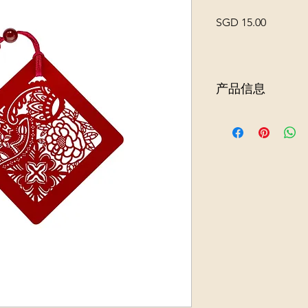
價
SGD 15.00
格
产品信息
“和谐挂毯”致敬新加坡
的坚韧、进步与团结
富的文化底蕴，其灵
可以作为书签，也非
细节
产品代码：
BM-Harm
产品尺寸：
6.5厘米（
（高）
包装：
透明塑料
尺寸：（含包装）：
重量：
5克
材质：
不锈钢