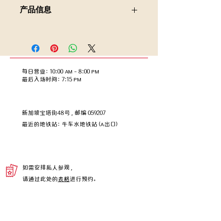
产品信息
“杏仁”其实是杏核，一种用于汤和甜点
的传统中国食材。杏仁营养价值高，富
含蛋白质和植物脂肪，是滋润肺部和皮
肤的理想食材。如今，杏仁以饼干的形
每日营业：10:00 AM – 8:00 PM
式呈现，带来同样的美味，并带来令人
​​最后入场时间：7:15 PM
无法抗拒的浓郁香气，直到最后一口！
包含哪些内容？
1 x 罐装，内含 6 个单独密封的脆皮杏
新加坡宝塔街48号，邮编 059207
仁饼干 松脆杏仁酥
一般成分/过敏原信息
​最近的地铁站：牛车水地铁站 (A出口)
杏仁、泡打粉、小苏打、鸡蛋、面粉、
糖粉、猪油、香草粉、植物起酥油和水
如需安排私人参观，
请通过此处的
表格
进行预约。