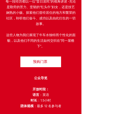
每一段经历都以一位“昔日居民”的视角讲述 -无论
是勤劳的苦力、坚韧的“红头巾”妇女，还是技艺
娴熟的小贩。探索他们曾经居住的地方和繁荣的
社区，聆听他们奋斗、成功以及由此衍生的一切
故事。
这些人物为我们展现了牛车水独特而个性化的面
貌，以及他们不同的生活如何交织在“同一屋檐
下”。
预购门票
公众导览
开放时段：
语言
：英语
时长
：1.5小时
团体规模
：最多 12 名参与者