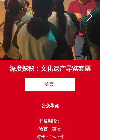
深度探秘：文化遗产导览套票
购票
公众导览
开放时段：
语言
：英语
时长
：1.5小时