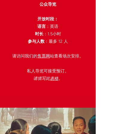
公众导览
开放时段：
语言
：英语
时长
：1.5小时
参与人数
：最多 12 人
​请访问我们的
售票网
站查看场次安排。
私人导览可接受预订。
请填写此
表格
。