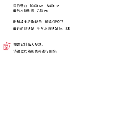
人柯玉芝身上，是再贴切不过了。
每日营业：10:00 AM – 8:00 PM
​​最后入场时间：7:15 PM
李光耀先生和他的终身伴侣——柯玉芝
女士的相遇、相知与相守的事迹，是新
新加坡宝塔街48号，邮编 059207
加坡人津津乐道的爱情故事。
​最近的地铁站：牛车水地铁站 (A出口)
如需安排私人参观，
请通过此处的
表格
进行预约。
info@chinatownheritagecentre.com.sg
合作伙
博客
联系我们
使用条款
隐私政策
伴
独家资讯，从这里开始！
加入我们的邮件订阅名单，抢先获取最新
消息及专属优惠。