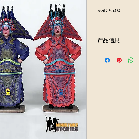
價
SGD 95.00
格
产品信息
这套入门级中国戏曲
封相》中的人物：
舞蹈家
2位将军
2名骑马者
这部歌剧以战国时期（
著名政治家苏秦如何
抗秦国的故事。这部
迎。剧中服饰色彩鲜
我们整套中国戏曲套
击乐手、三位乐手和
富多彩背景幕布和后
备中。一旦准备就绪
所。